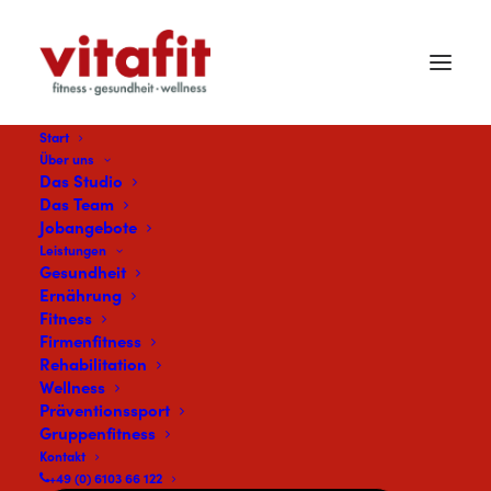
Start
Über uns
Das Studio
Das Team
Jobangebote
Leistungen
Gesundheit
Ernährung
Fitness
Firmenfitness
Basisleistung
Rehabilitation
Wellness
Präventionssport
Gruppenfitness
Kontakt
+49 (0) 6103 66 122