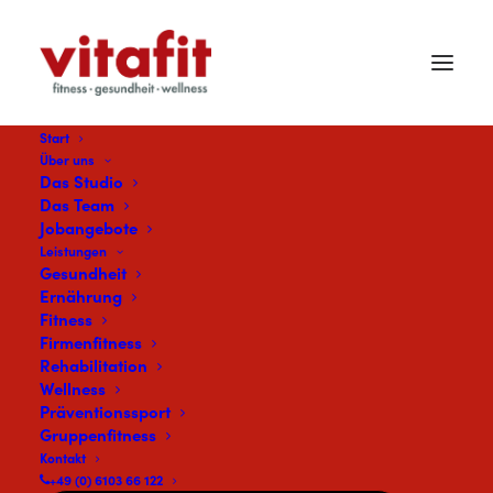
Start
Über uns
Das Studio
Das Team
Jobangebote
Leistungen
Gesundheit
Ernährung
Fitness
Firmenfitness
Rehabilitation
Wellness
Präventionssport
Gruppenfitness
Kontakt
+49 (0) 6103 66 122