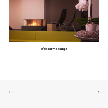
WEITERLESEN
Wassermassage