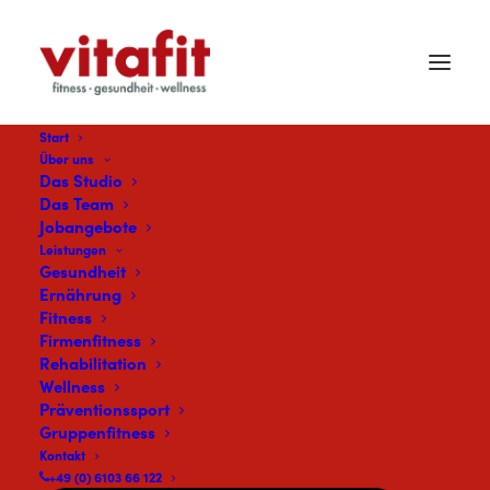
Start
Über uns
Das Studio
Das Team
Jobangebote
Leistungen
Gesundheit
Ernährung
Fitness
Firmenfitness
Rehabilitation
Wellness
Präventionssport
Gruppenfitness
Kontakt
+49 (0) 6103 66 122